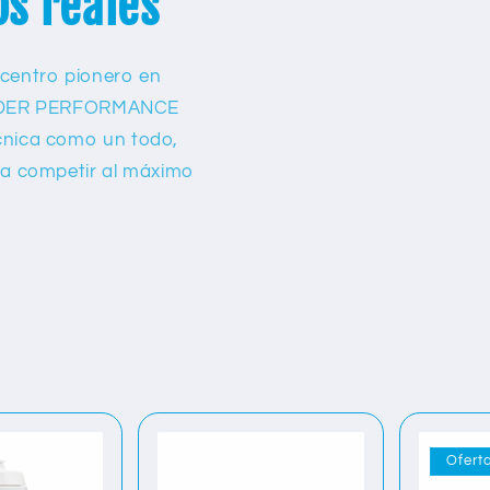
os reales
 centro pionero en
S RIDER PERFORMANCE
cnica como un todo,
ra competir al máximo
Ofert