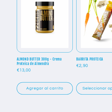
ALMOND BUTTER 300g - Crema
BARRITA PROTEICA
Proteica de Almendra
Precio
€2,90
Precio
€13,00
habitual
habitual
Agregar al carrito
Seleccionar o