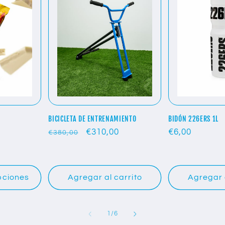
BICICLETA DE ENTRENAMIENTO
BIDÓN 226ERS 1L
Precio
Precio
€310,00
Precio
€6,00
€380,00
habitual
de
habitual
oferta
pciones
Agregar al carrito
Agregar a
de
1
/
6