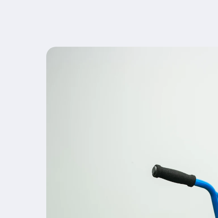
Ir
directamente
a la
información
del producto