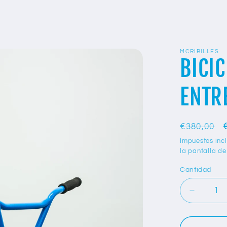
MCRIBILLES
BICIC
ENTR
Precio
€380,00
habitual
Impuestos inc
la pantalla d
Cantidad
Reducir
cantida
para