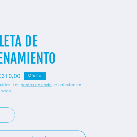
LETA DE
ENAMIENTO
Precio
€310,00
Oferta
de
luidos. Los
gastos de envío
se calculan en
e pago.
oferta
Aumentar
d
cantidad
para