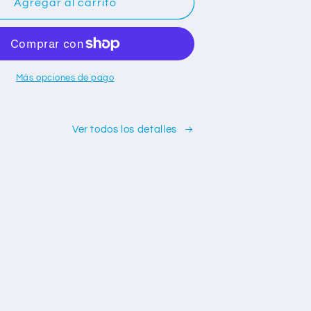
ETA
BICICLETA
Agregar al carrito
DE
NAMIENTO
ENTRENAMIENTO
Más opciones de pago
Ver todos los detalles