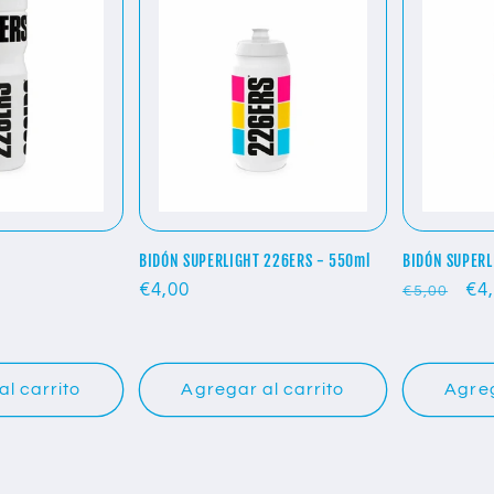
BIDÓN SUPERLIGHT 226ERS - 550ml
BIDÓN SUPERL
Precio
€4,00
Precio
Pr
€4
€5,00
habitual
habitual
de
ofe
l carrito
Agregar al carrito
Agreg